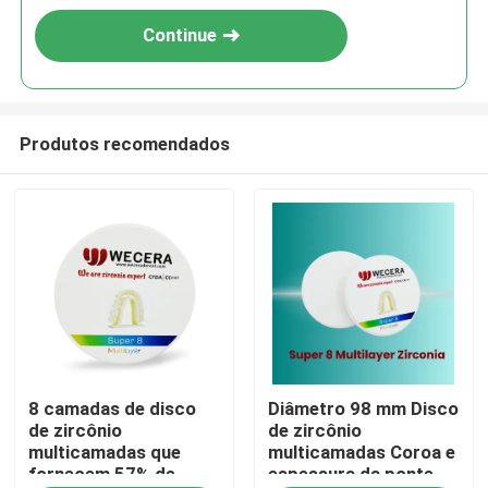
Continue
Produtos recomendados
Para casa
8 camadas de disco
Diâmetro 98 mm Disco
Produtos
de zircônio
de zircônio
multicamadas que
multicamadas Coroa e
fornecem 57% de
espessura da ponte
Vídeos