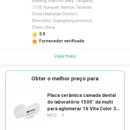
Building,Yuantou Alley, Tanglang
,1155 Xueyuan Avenue,Taoyuan
Street,Nanshan District,
Shenzhen, Guangdong province,
China ,China
5.0
Fornecedor verificado
Veja mais
Obter o melhor preço para
Placa cerâmica camada dental
do laboratório 1500° da multi
para aglomerar 16 Vita Color 3
cores do descorante
MOQ： 5