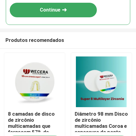
Continue
Produtos recomendados
Para casa
8 camadas de disco
Diâmetro 98 mm Disco
Produtos
de zircônio
de zircônio
multicamadas que
multicamadas Coroa e
fornecem 57% de
espessura da ponte
Vídeos