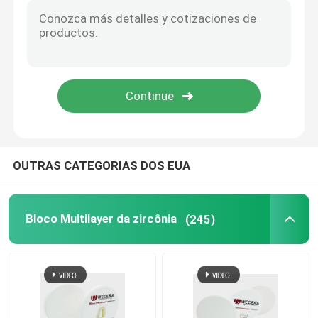
Zircônia translúcida alta
Zircônia do CAD CAM
Disco dental da zircônia
OUTRAS CATEGORIAS DOS EUA
Óxido de zircônio cerâmico
pro zircônia 3D
Bloco Multilayer da zircônia
(245)