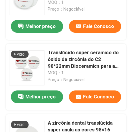
de 98mm SHT
MOQ：1
Preço：Negociável
Melhor preço
Fale Conosco
Translúcido super cerâmico do
óxido da zircônia do C2
98*22mm Bioceramics para a
odontologia
MOQ：1
Preço：Negociável
Para casa
Melhor preço
Fale Conosco
Produtos
A zircônia dental translúcida
super anula as cores 98×16
Vídeos