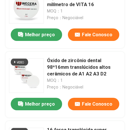
milímetro de VITA 16
MOQ：1
Espetáculo VR
Preço：Negociável
Melhor preço
Fale Conosco
Sobre nós
Visita à fábrica
Óxido de zircônio dental
98*16mm translúcidos altos
Controle de qualidade
cerâmicos de A1 A2 A3 D2
MOQ：1
Preço：Negociável
Contacte-nos
Melhor preço
Fale Conosco
Notícias
Solicite um orçamento
16 força translúcida super