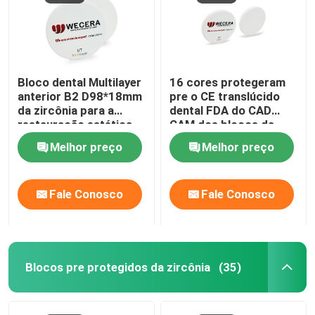
Bloco dental Multilayer
16 cores protegeram
anterior B2 D98*18mm
pre o CE translúcido
da zircônia para a
dental FDA do CAD
restauração estética
CAM dos blocos da
zircônia aprovado
Melhor preço
Melhor preço
Fale Conosco
Fale Conosco
Blocos pre protegidos da zircônia
(35)