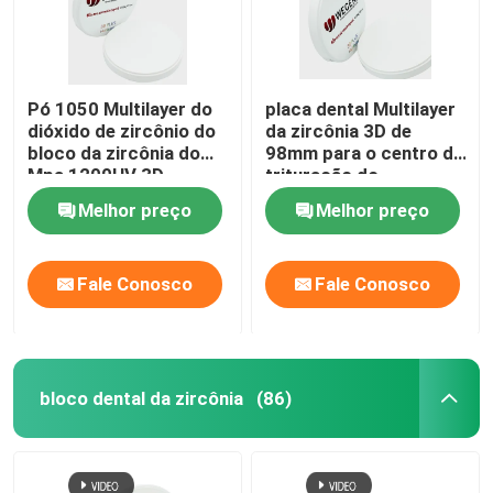
Pó 1050 Multilayer do
placa dental Multilayer
dióxido de zircônio do
da zircônia 3D de
bloco da zircônia do
98mm para o centro de
Mpa 1200HV 3D
trituração do
laboratório dental
Melhor preço
Melhor preço
Fale Conosco
Fale Conosco
bloco dental da zircônia
(86)