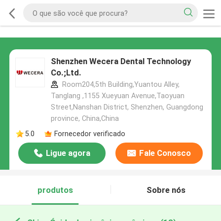
Shenzhen Wecera Dental Technology
Co.;Ltd.
Room204,5th Building,Yuantou Alley,
Tanglang ,1155 Xueyuan Avenue,Taoyuan
Street,Nanshan District, Shenzhen, Guangdong
province, China,China
5.0
Fornecedor verificado
Ligue agora
Fale Conosco
produtos
Sobre nós