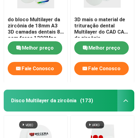
do bloco Multilayer da
3D mais o material de
zircônia de 18mm A3
trituração dental
3D camadas dentais 8
Multilayer do CAD CAM
com força 1200Mpa
da zircônia
Translucency de 43% -
Melhor preço
Melhor preço
de 57%
Fale Conosco
Fale Conosco
Disco Multilayer da zircônia
(173)