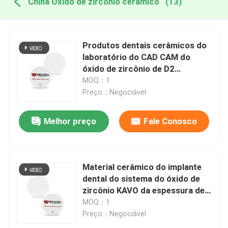
China Óxido de zircônio cerâmico
(13)
Produtos dentais cerâmicos do
laboratório do CAD CAM do
óxido de zircônio de D2
98*12mm
MOQ：1
Preço：Negociável
Melhor preço
Fale Conosco
Material cerâmico do implante
dental do sistema do óxido de
zircônio KAVO da espessura de
D2 10mm
MOQ：1
Preço：Negociável