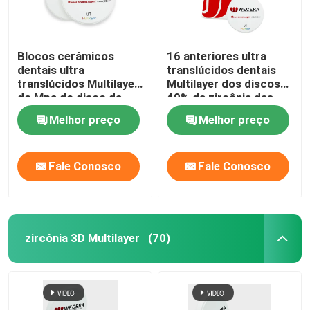
Blocos cerâmicos
16 anteriores ultra
dentais ultra
translúcidos dentais
translúcidos Multilayer
Multilayer dos discos
do Mpa do disco da
49% da zircônia das
zircônia de 49% UT
cores
Melhor preço
Melhor preço
600
Fale Conosco
Fale Conosco
zircônia 3D Multilayer
(70)