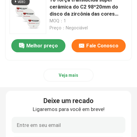
cerâmica do C2 98*20mm do
disco da zircônia das cores
Bloco Multilayer da zircônia
1100Mpa
MOQ：1
Preço：Negociável
Disco Multilayer da zircônia
Melhor preço
Fale Conosco
zircônia 3D Multilayer
bloco dental da zircônia
Veja mais
Blocos pre protegidos da zircônia
Deixe um recado
Ligaremos para você em breve!
Placa dental da zircônia
Yttria estabilizou a zircônia