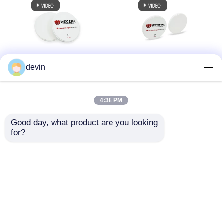
O ST de A3.5
A zircônia pre
devin
D98*18mm protegeu
protegida do CAD CAM
pre os blocos CAD
obstrui ISO translúcido
CAM 1100Mpa dental
alto 13485 de 43%
4:38 PM
da zircônia
98mm aprovado
Melhor preço
Melhor preço
Good day, what product are you looking 
for?
Fale Conosco
Fale Conosco
Veja mais
Casa
Mapa do Site
Fale Conosco
Desktop Site