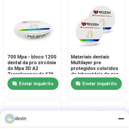
Espetáculo VR
Sobre nós
Visita à fábrica
700 Mpa - bloco 1200
Materiais dentais
dental da pro zircônia
Multilayer pre
do Mpa 3D A2
protegidos coloridos
Controle de qualidade
Translucency de 43% -
do laboratório do pro
de 57%
bloco da zircônia 3D
Enviar inquérito
Enviar inquérito
Contacte-nos
Notícias
devin
Solicite um orçamento