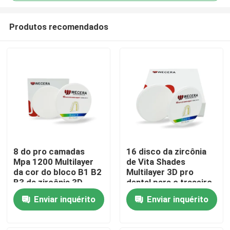
Produtos recomendados
8 do pro camadas
16 disco da zircônia
Mpa 1200 Multilayer
de Vita Shades
Para casa
da cor do bloco B1 B2
Multilayer 3D pro
B3 da zircônia 3D
dental para o traseiro
D98*18mm
anterior
Produtos
Enviar inquérito
Enviar inquérito
Vídeos