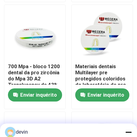
Espetáculo VR
Sobre nós
Visita à fábrica
700 Mpa - bloco 1200
Materiais dentais
dental da pro zircônia
Multilayer pre
Controle de qualidade
do Mpa 3D A2
protegidos coloridos
Translucency de 43% -
do laboratório do pro
de 57%
bloco da zircônia 3D
Enviar inquérito
Enviar inquérito
Contacte-nos
Notícias
devin
Solicite um orçamento