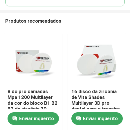
Produtos recomendados
8 do pro camadas
16 disco da zircônia
Para casa
Mpa 1200 Multilayer
de Vita Shades
da cor do bloco B1 B2
Multilayer 3D pro
B3 da zircônia 3D
dental para o traseiro
Produtos
D98*18mm
anterior
Enviar inquérito
Enviar inquérito
Vídeos