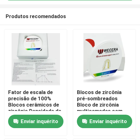
Produtos recomendados
Fator de escala de
Blocos de zircônia
precisão de 100%
pré-sombreados
Para casa
Blocos cerâmicos de
Bloco de zircônia
zircônio Densidade de
multicamadas com
6,0 a 6,3 gramas por
cores A1 D4 e
Produtos
Enviar inquérito
Enviar inquérito
centímetro cúbico
programa de
Perfeito para
sinterização de 1500
sistemas de moagem
graus, ideal para
Vídeos