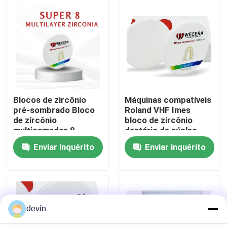
e CAD CAM
coroas dentárias
Espetáculo VR
Sobre nós
Visita à fábrica
Blocos de zircônio
Máquinas compatíveis
pré-sombrado Bloco
Roland VHF Imes
de zircônio
bloco de zircônio
Controle de qualidade
multicamadas 8
dentário de núcleo
camadas Fator de
com resistência à
Enviar inquérito
Enviar inquérito
escalação 100%
dobra 900Mpa
Contacte-nos
Material de
adequado para
restauração dental
aplicações dentárias
preciso
duradouras
Notícias
devin
Solicite um orçamento