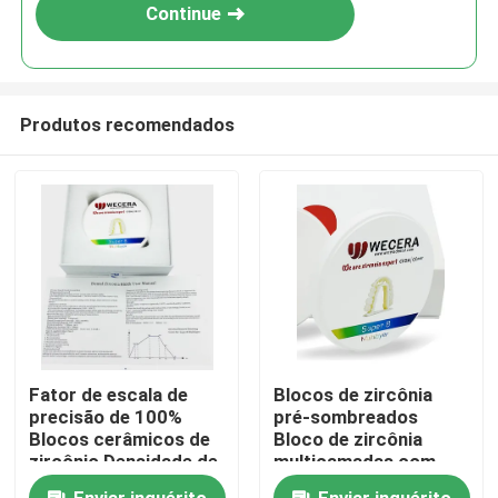
Continue
Produtos recomendados
Para casa
Fator de escala de
Blocos de zircônia
precisão de 100%
pré-sombreados
Produtos
Blocos cerâmicos de
Bloco de zircônia
zircônio Densidade de
multicamadas com
6,0 a 6,3 gramas por
cores A1 D4 e
Vídeos
Enviar inquérito
Enviar inquérito