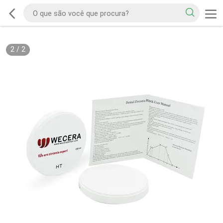
2
/
2