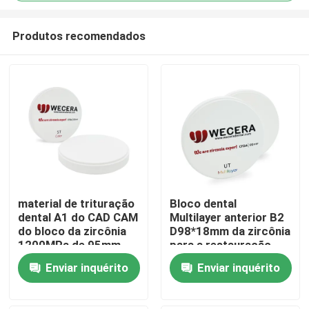
Produtos recomendados
material de trituração
Bloco dental
dental A1 do CAD CAM
Multilayer anterior B2
Para casa
do bloco da zircônia
D98*18mm da zircônia
1200MPa de 95mm -
para a restauração
cor D4
estética
Produtos
Enviar inquérito
Enviar inquérito
Vídeos