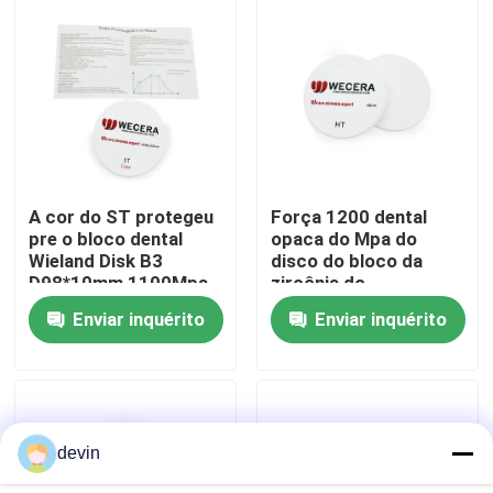
Espetáculo VR
Sobre nós
Visita à fábrica
A cor do ST protegeu
Força 1200 dental
pre o bloco dental
opaca do Mpa do
Wieland Disk B3
disco do bloco da
Controle de qualidade
D98*10mm 1100Mpa
zircônia do
da zircônia
laboratório para a
Enviar inquérito
Enviar inquérito
trituração do CAD
Contacte-nos
CAM
Notícias
devin
Solicite um orçamento