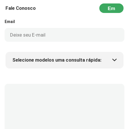
Fale Conosco
Em
seguida
Email
Selecione modelos uma consulta rápida:
Preço do produto
Min.order quantity
Solicite uma amostra
Mais detalhes